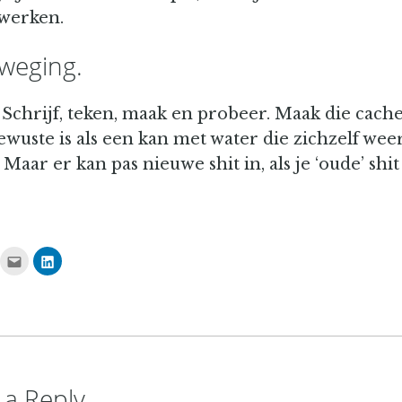
werken.
weging.
 Schrijf, teken, maak en probeer. Maak die cache 
wuste is als een kan met water die zichzelf wee
 Maar er kan pas nieuwe shit in, als je ‘oude’ shit
ick
Click
Click
to
to
hare
email
share
n
this
on
acebook
to
LinkedIn
Opens
a
(Opens
friend
in
ew
(Opens
new
indow)
in
window)
new
window)
 a Reply