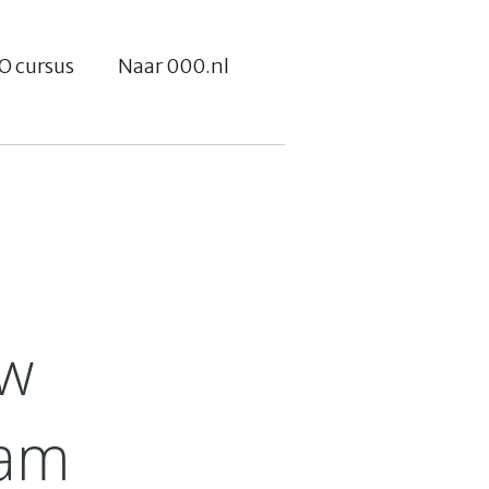
O cursus
Naar 000.nl
uw
aam