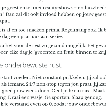
j je geest enkel met reality-shows – en buzzfeed
en? Dan zal dit ook invloed hebben op jouw geest
tput.
 is af en toe snacken prima. Regelmatig ook. Ik 
 dag een paar uur aan series.
u het voor de rest zo gezond mogelijk. Eet geva
er elke dag je ‘groenten en fruit’ binnen te kri
je onderbewuste rust.
stant voeden. Niet constant prikkelen. Jij zal oo
als iemand 24/7 non-stop tegen jou praat. Jij ka
t goed jouw werk doen. Geef je brein rust. Maak
ng. Draai een wasje. Ga sporten. Slaap genoeg.
ijk je verstand even op 0, zodat jouw onderbewus