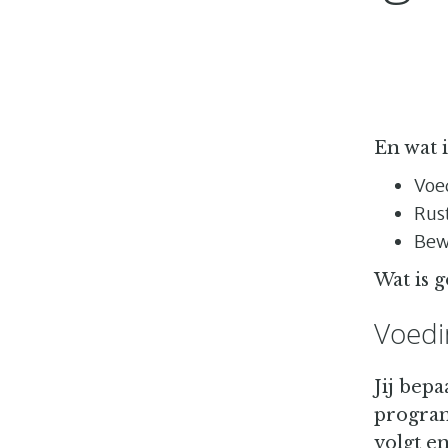
En wat 
Voe
Rus
Bew
Wat is 
Voedi
Jij bepa
programm
volgt en