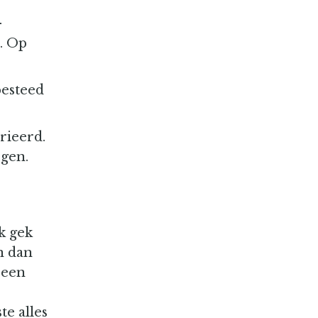
-
. Op
besteed
rieerd.
jgen.
k gek
n dan
 een
te alles