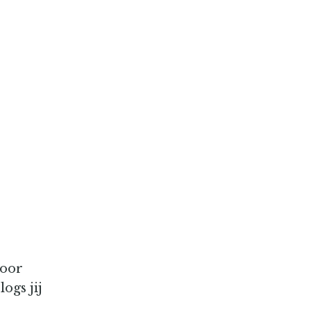
voor
logs jij