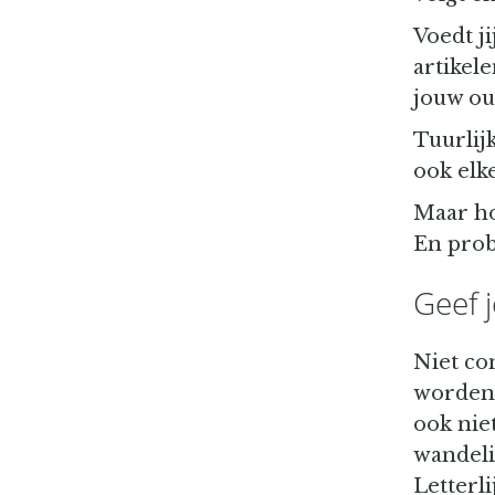
Voedt ji
artikel
jouw ou
Tuurlijk
ook elke
Maar ho
En probe
Geef 
Niet con
worden 
ook nie
wandeli
Letterl