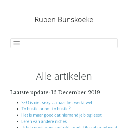
Ruben Bunskoeke
Toggle
navigation
Alle artikelen
Laatste update: 16 December 2019
SEO is niet sexy…. maar het werkt wel
To hustle or not to hustle?
Het is maar goed dat niemand je blog leest
Leren van andere niches
Ik heb nooit goed gefaald, omdat ik niet goed weet